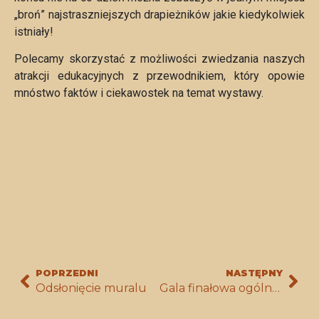
„broń” najstraszniejszych drapieżników jakie kiedykolwiek
istniały!
Polecamy skorzystać z możliwości zwiedzania naszych
atrakcji edukacyjnych z przewodnikiem, który opowie
mnóstwo faktów i ciekawostek na temat wystawy.
POPRZEDNI
NASTĘPNY
Odsłonięcie muralu
Gala finałowa ogólnopolskiego konkursu na temat wiedzy geologicznej OKAWANGO