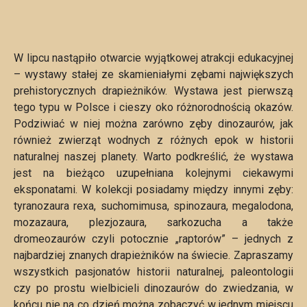
W lipcu nastąpiło otwarcie wyjątkowej atrakcji edukacyjnej
– wystawy stałej ze skamieniałymi zębami największych
prehistorycznych drapieżników. Wystawa jest pierwszą
tego typu w Polsce i cieszy oko różnorodnością okazów.
Podziwiać w niej można zarówno zęby dinozaurów, jak
również zwierząt wodnych z różnych epok w historii
naturalnej naszej planety. Warto podkreślić, że wystawa
jest na bieżąco uzupełniana kolejnymi ciekawymi
eksponatami. W kolekcji posiadamy między innymi zęby:
tyranozaura rexa, suchomimusa, spinozaura, megalodona,
mozazaura, plezjozaura, sarkozucha a także
dromeozaurów czyli potocznie „raptorów” – jednych z
najbardziej znanych drapieżników na świecie. Zapraszamy
wszystkich pasjonatów historii naturalnej, paleontologii
czy po prostu wielbicieli dinozaurów do zwiedzania, w
końcu nie na co dzień można zobaczyć w jednym miejscu