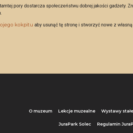
tamtej pory dostarcza społeczeństwu dobrej jakości gadżety. Z
.
ojego kokpitu
aby usunąć tę stronę i stworzyć nowe z własną 
O muzeum
Lekcje muzealne
Wystawy stał
JuraPark Solec
Regulamin JuraP